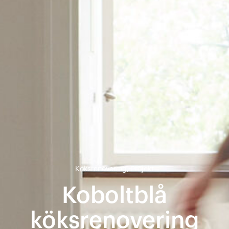
Köksrenovering
,
Projekt
Koboltblå
köksrenovering