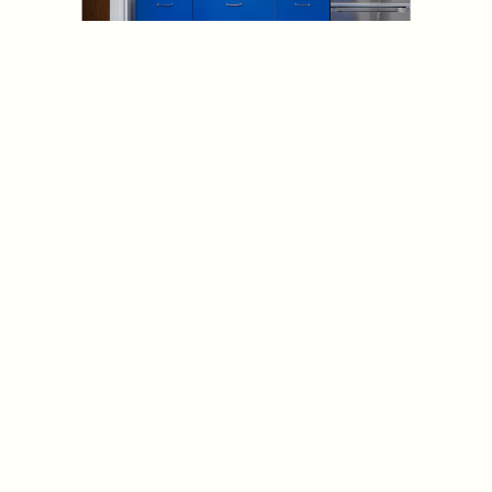
Köksrenovering – nytt kök med
koboltblå köksluckor
Projekt – Köksrenovering
Hägersten
När vi blev kontaktade av paret
som bor i lägenheten hade de
anlitat arkitekten Ethem Erdogan
för ett komplett kökskoncept. För
att åstadkomma funktionerna och
känslan de var ute efter var en total
köksrenovering lösningen.
Vi hjälpte paret att realisera
köksrenoveringen och matcha dem
med rätt byggbolag som är vana
att genomföra denna typ av