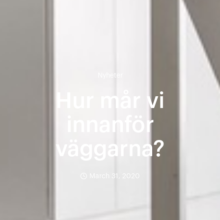
Nyheter
Hur mår vi
innanför
väggarna?
March 31, 2020