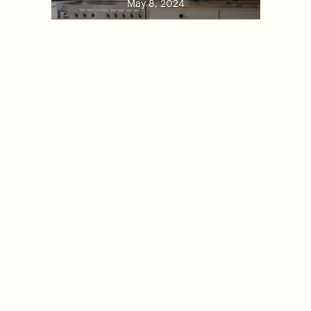
May 8, 2024
Projekt
,
Totalrenovering
Totalrenovering av
gårdshus på Drottningholm
April 10, 2024